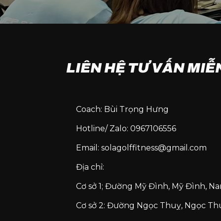
LIÊN HỆ TƯ VẤN MIỄ
Coach: Bùi Trọng Hưng
Hotline/ Zalo: 0967106556
Email: solagolffitness@gmail.com
Địa chỉ:
Cơ sở 1; Đường Mỹ Đình, Mỹ Đình, N
Cơ sở 2: Đường Ngọc Thuỵ, Ngọc Thu