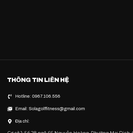
THÔNG TIN LIÊN HỆ
Hotline: 0967.106.556
Email: Solagolffitness@gmail.com
Địa chỉ:
Cơ sở 1: Số 28 ngõ 66 Nguyễn Hoàng, Phường Mai Dịch,