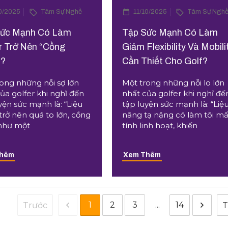
10/2025
Tâm Sự Nghề
11/10/2025
Tâm Sự Ngh
Sức Mạnh Có Làm
Tập Sức Mạnh Có Làm
r Trở Nên “Cồng
Giảm Flexibility Và Mobili
”?
Cần Thiết Cho Golf?
ong những nỗi sợ lớn
Một trong những nỗi lo lớn
ủa golfer khi nghĩ đến
nhất của golfer khi nghĩ đế
yện sức mạnh là: “Liệu
tập luyện sức mạnh là: “Liệ
 trở nên quá to lớn, cồng
nâng tạ nặng có làm tôi mấ
như một
tính linh hoạt, khiến
Thêm
Xem Thêm
1
2
3
...
14
Trước
T