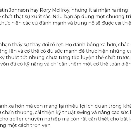
n Johnson hay Rory McIlroy, nhưng ít ai nhận ra rằng
 chất thật sự xuất sắc. Nếu bạn áp dụng một chương tr
 thực hiện các cú đánh mạnh và bùng nổ sẽ được cải thi
 nhận thấy sự thay đổi rõ rệt. Họ đánh bóng xa hơn, chắc
h tăng lên và cơ thể có đủ sức mạnh để thực hiện những c
 kỹ thuật tốt nhưng chưa từng tập luyện thể chất trước
 vốn đã có kỹ năng và chỉ cần thêm một cơ thể toàn diệ
ánh xa hơn mà còn mang lại nhiều lợi ích quan trọng kh
chấn thương, cải thiện kỹ thuật swing và nâng cao sức
cho golfer chuyên nghiệp mà còn rất cần thiết cho bất k
ống một cách trọn vẹn.