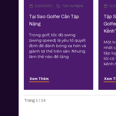
11/10/2025
Tâm Sự Nghề
11/
Tại Sao Golfer Cần Tập
Tập 
Nặng
Golfe
Kềnh
Trong golf, tốc độ swing
(swing speed) là yếu tố quyết
Một tr
định để đánh bóng xa hơn và
nhất c
giành lợi thế trên sân. Nhưng
tập lu
làm thế nào để tăng
tôi có
kềnh 
Xem Thêm
Xem 
Trang
1
/
14