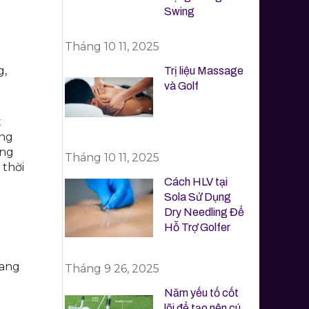
Swing
Tháng 10 11, 2025
g,
Trị liệu Massage
và Golf
t
ơng
ộng
Tháng 10 11, 2025
 thời
Cách HLV tại
Sola Sử Dụng
Dry Needling Để
Hỗ Trợ Golfer
đang
Tháng 9 26, 2025
Năm yếu tố cốt
lõi để tạo nên cú