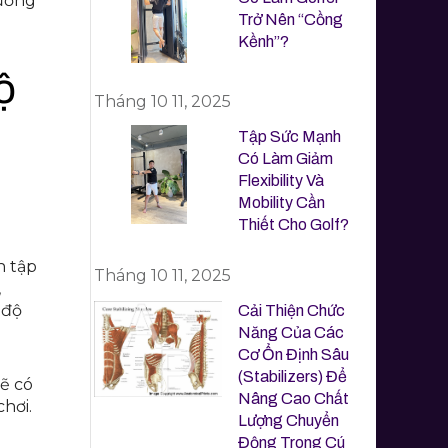
hương
Trở Nên “Cồng
Kềnh”?
ộ
Tháng 10 11, 2025
Tập Sức Mạnh
Có Làm Giảm
Flexibility Và
Mobility Cần
Thiết Cho Golf?
n tập
Tháng 10 11, 2025
,
 độ
Cải Thiện Chức
Năng Của Các
Cơ Ổn Định Sâu
(Stabilizers) Để
sẽ có
Nâng Cao Chất
hơi.
Lượng Chuyển
Động Trong Cú