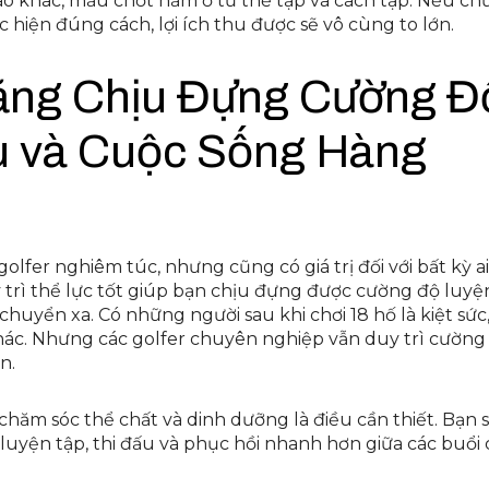
ào khác, mấu chốt nằm ở tư thế tập và cách tập. Nếu c
c hiện đúng cách, lợi ích thu được sẽ vô cùng to lớn.
Năng Chịu Đựng Cường Đ
u và Cuộc Sống Hàng
olfer nghiêm túc, nhưng cũng có giá trị đối với bất kỳ ai
 trì thể lực tốt giúp bạn chịu đựng được cường độ luyệ
i chuyển xa. Có những người sau khi chơi 18 hố là kiệt sức
khác. Nhưng các golfer chuyên nghiệp vẫn duy trì cường
n.
hăm sóc thể chất và dinh dưỡng là điều cần thiết. Bạn 
uyện tập, thi đấu và phục hồi nhanh hơn giữa các buổi c