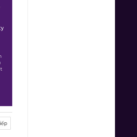
ề
ty
n
u
t
iếp