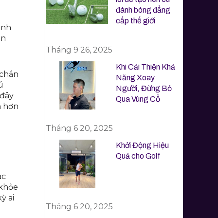
đánh bóng đẳng
cấp thế giới
ình
ện
Tháng 9 26, 2025
Khi Cải Thiện Khả
 chắn
Năng Xoay
ú
Người, Đừng Bỏ
 đây
Qua Vùng Cổ
n hơn
Tháng 6 20, 2025
Khởi Động Hiệu
Quả cho Golf
ác
 khỏe
ỳ ai
Tháng 6 20, 2025