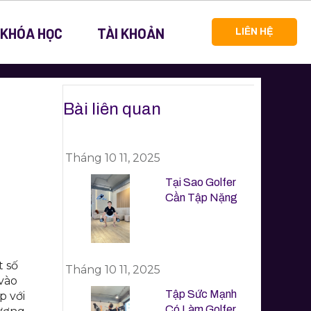
 KHÓA HỌC
TÀI KHOẢN
LIÊN HỆ
Bài liên quan
Tháng 10 11, 2025
Tại Sao Golfer
Cần Tập Nặng
t số
Tháng 10 11, 2025
 vào
Tập Sức Mạnh
p với
Có Làm Golfer