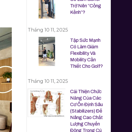
Trở Nên “Cồng
Kềnh”?
Tháng 10 11, 2025
Tập Sức Mạnh
Có Làm Giảm
Flexibility Và
Mobility Cần
Thiết Cho Golf?
Tháng 10 11, 2025
Cải Thiện Chức
Năng Của Các
Cơ Ổn Định Sâu
(Stabilizers) Để
Nâng Cao Chất
Lượng Chuyển
Động Trong Cú