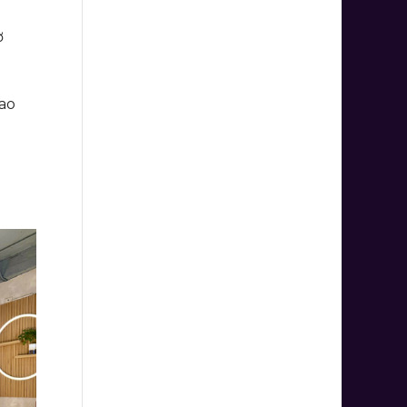
ơ
cao