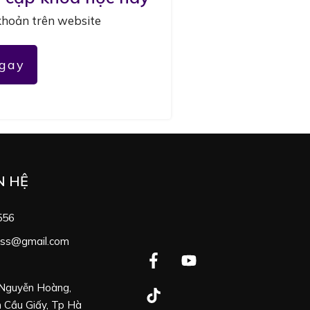
khoản trên website
gay
N HỆ
556
ness@gmail.com
 Nguyễn Hoàng,
 Cầu Giấy, Tp Hà