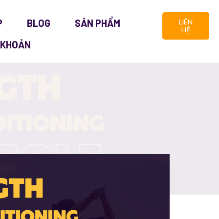
P
BLOG
SẢN PHẨM
LIÊN
HỆ
 KHOẢN