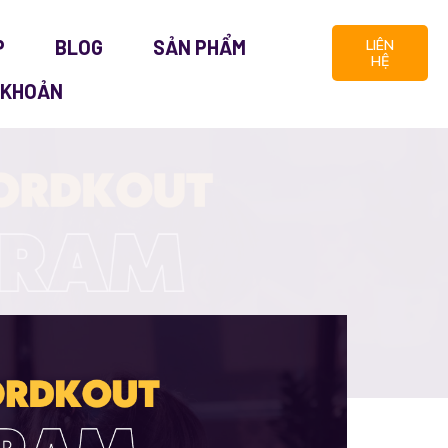
P
BLOG
SẢN PHẨM
LIÊN
HỆ
 KHOẢN