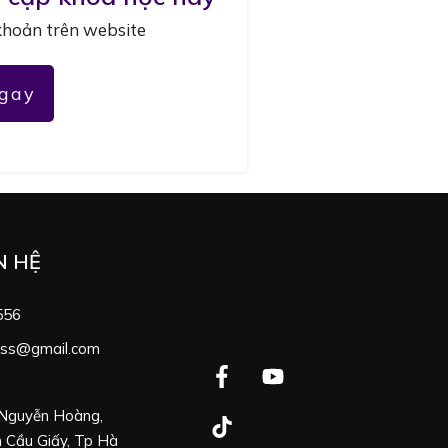
khoản trên website
gay
N HỆ
556
ness@gmail.com
 Nguyễn Hoàng,
 Cầu Giấy, Tp Hà