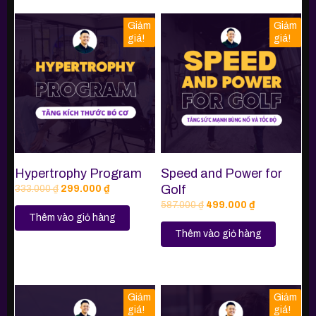
Giảm
Giảm
giá!
giá!
Hypertrophy Program
Speed and Power for
Golf
333.000
₫
299.000
₫
587.000
₫
499.000
₫
Thêm vào giỏ hàng
Thêm vào giỏ hàng
Giảm
Giảm
giá!
giá!