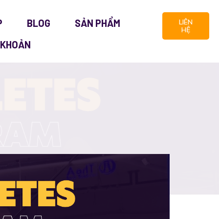
P
BLOG
SẢN PHẨM
LIÊN
HỆ
 KHOẢN