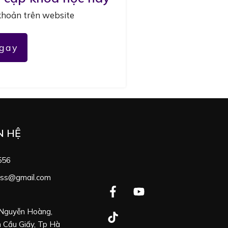
khoản trên website
gay
N HỆ
556
ness@gmail.com
 Nguyễn Hoàng,
 Cầu Giấy, Tp Hà